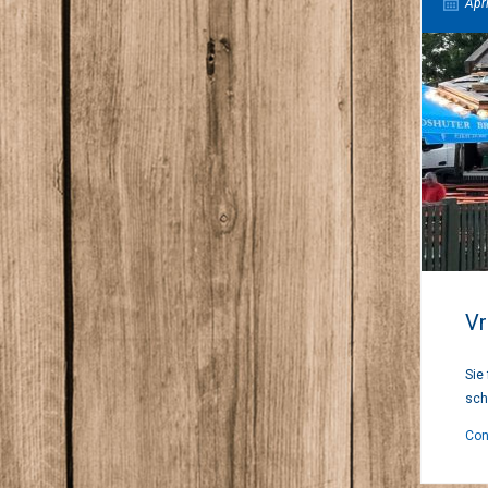
Apri
Vr
Sie
sch
Con