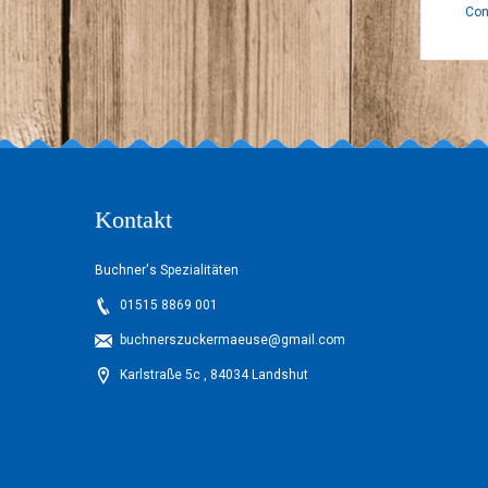
Con
Kontakt
Buchner's Spezialitäten
01515 8869 001
buchnerszuckermaeuse@gmail.com
Karlstraße 5c , 84034 Landshut