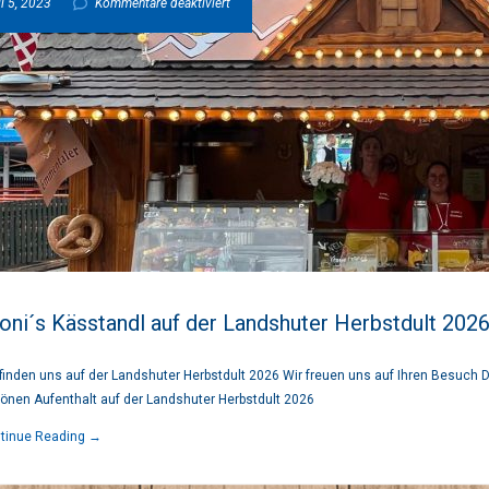
für
l 5, 2023
Kommentare deaktiviert
Vroni
´s
Kässtandl
auf
der
oni´s Kässtandl auf der Landshuter Herbstdult 202
Landshuter
 finden uns auf der Landshuter Herbstdult 2026 Wir freuen uns auf Ihren Besuch
önen Aufenthalt auf der Landshuter Herbstdult 2026
Herbstdult
tinue Reading →
2026