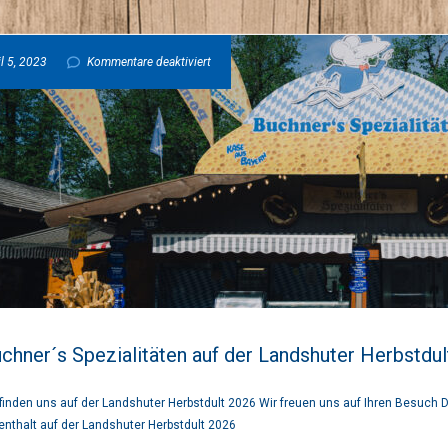
für
l 5, 2023
Kommentare deaktiviert
Buchner
´s
Spezialitäten
auf
der
chner´s Spezialitäten auf der Landshuter Herbstdu
Landshuter
 finden uns auf der Landshuter Herbstdult 2026 Wir freuen uns auf Ihren Besuch
enthalt auf der Landshuter Herbstdult 2026
Herbstdult