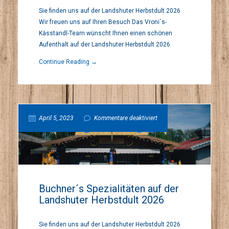
Sie finden uns auf der Landshuter Herbstdult 2026
auf
Wir freuen uns auf Ihren Besuch Das Vroni´s-
Kässtandl-Team wünscht Ihnen einen schönen
der
Aufenthalt auf der Landshuter Herbstdult 2026
Continue Reading →
Landshuter
Herbstdult
für
April 5, 2023
Kommentare deaktiviert
2026
Buchner
´s
Buchner´s Spezialitäten auf der
Landshuter Herbstdult 2026
Spezialitäten
Sie finden uns auf der Landshuter Herbstdult 2026
auf