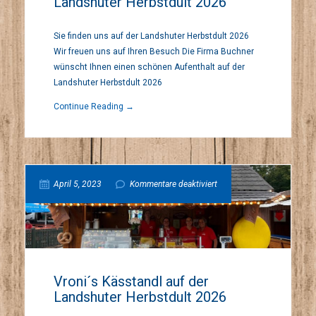
Landshuter Herbstdult 2026
Weinstadl
Sie finden uns auf der Landshuter Herbstdult 2026
auf
Wir freuen uns auf Ihren Besuch Die Firma Buchner
wünscht Ihnen einen schönen Aufenthalt auf der
der
Landshuter Herbstdult 2026
Continue Reading →
Landshuter
Herbstdult
für
April 5, 2023
Kommentare deaktiviert
2026
Vroni
´s
Vroni´s Kässtandl auf der
Landshuter Herbstdult 2026
Kässtandl