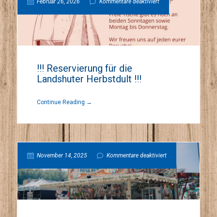
für
Februar 26, 2026
Kommentare deaktiviert
!!!
Reservierung
!!! Reservierung für die
Landshuter Herbstdult !!!
für
Continue Reading →
die
Landshuter
für
November 14, 2025
Kommentare deaktiviert
Herbstdult
Buchner
!!!
´s