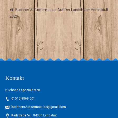
Buchner´s Zuckermäuse Auf Der Landshuter Herbstdult
2026
Kontakt
Buchner's Spezialitäten
01515 8869 001
buchnerszuckermaeuse@gmail.com
Karlstraße 5c , 84034 Landshut