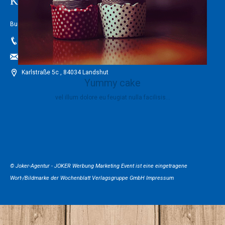
Kontakt
Buchner's Spezialitäten
01515 8869 001
buchnerszuckermaeuse@gmail.com
Karlstraße 5c , 84034 Landshut
Yummy cake
vel illum dolore eu feugiat nulla facilisis...
© Joker-Agentur -
JOKER Werbung Marketing Event
ist eine eingetragene
Wort-/Bildmarke der
Wochenblatt Verlagsgruppe GmbH
Impressum