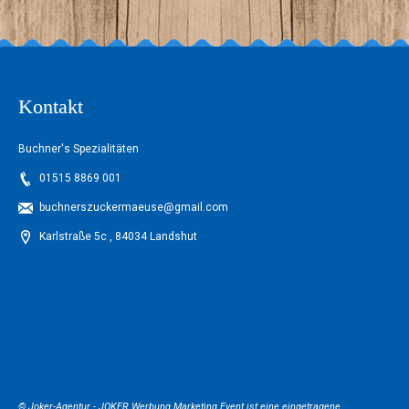
Kontakt
Buchner's Spezialitäten
01515 8869 001
buchnerszuckermaeuse@gmail.com
Karlstraße 5c , 84034 Landshut
© Joker-Agentur -
JOKER Werbung Marketing Event
ist eine eingetragene