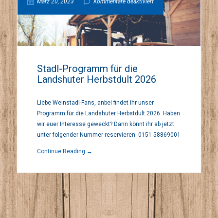
für
März 20, 2023
Kommentare deaktiviert
Stadl-
Programm
Stadl-Programm für die
Landshuter Herbstdult 2026
für
Liebe Weinstadl-Fans, anbei findet ihr unser
die
Programm für die Landshuter Herbstdult 2026. Haben
wir euer Interesse geweckt? Dann könnt ihr ab jetzt
Landshuter
unter folgender Nummer reservieren: 0151 58869001
Continue Reading →
Herbstdult
2026