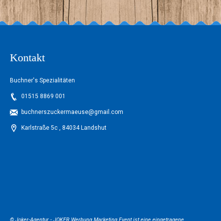
Kontakt
Buchner's Spezialitäten
01515 8869 001
buchnerszuckermaeuse@gmail.com
Karlstraße 5c , 84034 Landshut
© Joker-Agentur -
JOKER Werbung Marketing Event
ist eine eingetragene