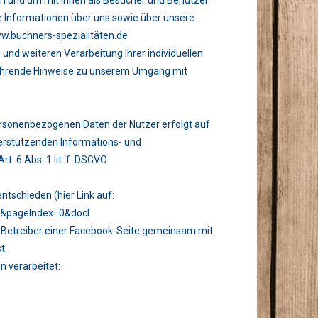
n und um mit Ihnen als Besucher und Benutzer
re Informationen über uns sowie über unsere
ww.buchners-spezialitäten.de
 und weiteren Verarbeitung Ihrer individuellen
ührende Hinweise zu unserem Umgang mit
ersonenbezogenen Daten der Nutzer erfolgt auf
erstützenden Informations- und
. 6 Abs. 1 lit. f. DSGVO.
ntschieden (hier Link auf:
43&pageIndex=0&docl
Betreiber einer Facebook-Seite gemeinsam mit
t.
n verarbeitet: