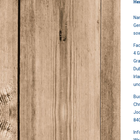
He
Nam
Gem
sow
Fac
4 G
Gra
Dub
Irl
un
Buc
Chr
Jo
84
Inf