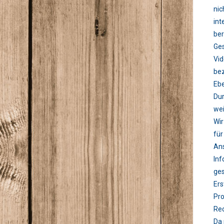
nic
int
ber
Ges
Vid
bez
Ebe
Dur
wei
Wir
für
Ans
Inf
ges
Ers
Pro
Rec
Da 