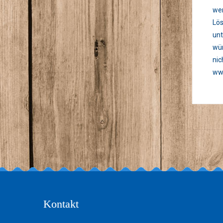
wen
Lös
unt
wün
nic
www
Kontakt