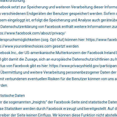
Markforschung.
ebook setzt zur Speicherung und weiteren Verarbeitung dieser Informati
 verschiedenen Endgeräten der Benutzer gespeichert werden. Sofern de
sem eingeloggt ist, erfolgt die Speicherung und Analyse auch geräteüb
 Datenschutzerklärung von Facebook enthält weitere Informationen zu
ps://www.facebook.com/about/privacy/
erspruchsmöglichkeiten (sog. Opt-Out) können hier: https://www.face
p://www.youronlinechoices.com gesetzt werden.
ebook Inc., der US-amerikanische Mutterkonzern der Facebook Ireland Ltd
 gibt damit die Zusage, sich an europäische Datenschutzrichtlinien zu 
tus von Facebook gibt es hier: https://www.privacyshield.gov/partic
 Übermittlung und weitere Verarbeitung personenbezogener Daten der Be
it verbundenen eventuellen Risiken für die Benutzer können von uns al
rden.
tistische Daten
r die sogenannten „Insights“ der Facebook-Seite sind statistische Daten
se Statistiken werden durch Facebook erzeugt und bereitgestellt. Auf 
reiber der Seite keinen Einfluss. Wir können diese Funktion nicht abste