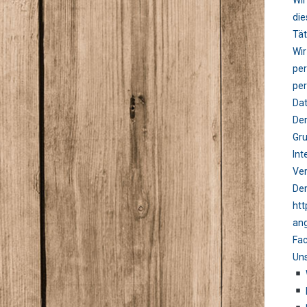
Wir
die
Tät
Wir
pe
pe
Dat
Der
Gru
Int
Ve
Der
htt
ang
Fac
Uns