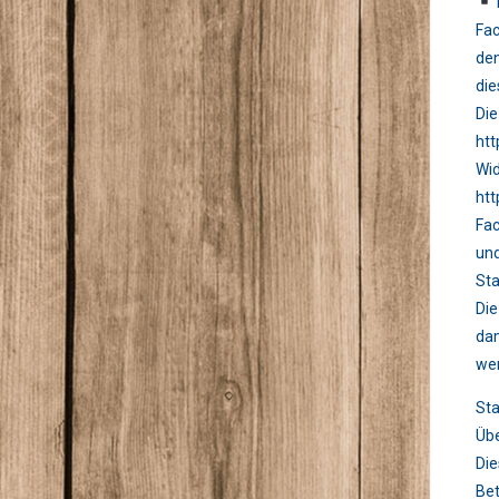
Fac
den
die
Die
htt
Wid
htt
Fac
und
Sta
Die
dam
we
Sta
Übe
Die
Bet