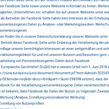
 betreiben diese Seite, um auf unsere Produkte aufmerksam zu mache
ser Facebook-Seite sowie unsere Webseite in Kontakt zu treten. Weite
igkeiten, Unternehmen etc. erhalten Sie auf unserer Webseite unter w
 als Betreiber der Facebook-Seite haben kein Interesse an der Erhebung
rsonenbezogenen Daten zu Analyse- oder Marketingzwecken. Weiterf
rsonenbezogenen
en finden Sie in unserer Datenschutzerklärung unserer Webseite unter:
 Betrieb dieser Facebook-Seite unter Einbezug der Verarbeitung der p
ndlage unserer berechtigten Interessen an einer zeitgemäßen und unt
eraktionsmöglichkeit für und mit unseren Nutzern und Besuchern gem. Art
rarbeitung von Personenbezogenen Daten durch Facebook
 Europäische Gerichtshof (EuGH) hat in seinem Urteil vom 5. Juni 2018 e
p://curia.europa.eu/juris/document/document.jsf?text=&docid=2025
=DE&mode=req&dir=&occ=first&part=1&cid=298398 setzen), dass der 
ebook für die Verarbeitung personenbezogener Daten verantwortlich is
 ist bekannt, dass Facebook die Daten der Nutzer zu folgenden Zwecke
Werbung (Analyse, Erstellung personalisierter Werbung)
Erstellung von Nutzerprofilen