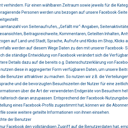
ht verhindern. Für einen wählbaren Zeitraum sowie jeweils für die Kat
eragierende Personen werden uns bezogen auf unsere Facebook-Seite
eitgestellt:
amtanzahl von Seitenaufrufen, „Gefällt mir“-Angaben, Seitenaktivitäte
eoansichten, Beitragsreichweite, Kommentaren, Geteilten Inhalten, An
ogen auf Land und Stadt, Sprache, Aufrufe und Klicks im Shop, Klicks 
nfalls werden auf diesem Wege Daten zu den mit unserer Facebook- Se
ch die ständige Entwicklung von Facebook verändert sich die Verfügbark
tere Details dazu auf die bereits o.g. Datenschutzerklärung von Faceb
 nutzen diese in aggregierter Form verfügbaren Daten, um unsere Beit
 die Benutzer attraktiver zu machen. So nutzen wir z.B. die Verteilung
prache und die bevorzugten Besuchszeiten der Nutzer für eine zeitlich
ormationen über die Art der verwendeten Endgeräte von Besuchern helfe
talterisch daran anzupassen. Entsprechend der Facebook-Nutzungsbe
tellung eines Facebook-Profils zugestimmt hat, können wir die Abonnen
file sowie weitere geteilte Informationen von ihnen einsehen.
hte der Benutzer
nur Facebook den vollständigen Zugriff auf die Benutzerdaten hat, empf